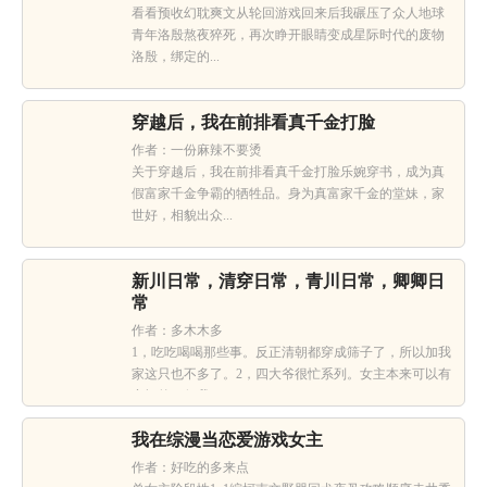
看看预收幻耽爽文从轮回游戏回来后我碾压了众人地球
青年洛殷熬夜猝死，再次睁开眼睛变成星际时代的废物
洛殷，绑定的...
穿越后，我在前排看真千金打脸
作者：一份麻辣不要烫
关于穿越后，我在前排看真千金打脸乐婉穿书，成为真
假富家千金争霸的牺牲品。身为真富家千金的堂妹，家
世好，相貌出众...
新川日常，清穿日常，青川日常，卿卿日
常
作者：多木木多
1，吃吃喝喝那些事。反正清朝都穿成筛子了，所以加我
家这只也不多了。2，四大爷很忙系列。女主本来可以有
空间的（但我...
我在综漫当恋爱游戏女主
作者：好吃的多来点