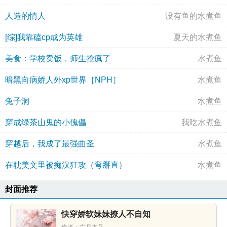
人造的情人
没有鱼的水煮鱼
[综]我靠磕cp成为英雄
夏天的水煮鱼
美食：学校卖饭，师生抢疯了
水煮鱼
暗黑向病娇人外xp世界［NPH］
水煮鱼
兔子洞
水煮鱼
穿成绿茶山鬼的小傀儡
我吃水煮鱼
穿越后，我成了最强曲圣
水煮鱼
在耽美文里被痴汉狂攻（弯掰直）
水煮鱼
封面推荐
快穿娇软妹妹撩人不自知