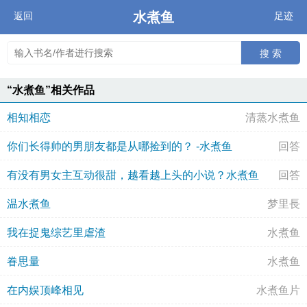
水煮鱼
返回
足迹
搜 索
“水煮鱼”相关作品
相知相恋
清蒸水煮鱼
你们长得帅的男朋友都是从哪捡到的？ -水煮鱼
回答
有没有男女主互动很甜，越看越上头的小说？水煮鱼
回答
温水煮鱼
梦里長
我在捉鬼综艺里虐渣
水煮鱼
眷思量
水煮鱼
在内娱顶峰相见
水煮鱼片