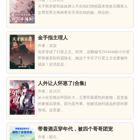
作者：亡月木又
关于快穿娇软妹妹撩人不自知幻情校园末世娱乐圈兽人
女尊双男主角林希安开局生病的她，癌症的...
金手指主理人
作者：龙柒
洛芽穿成了行星之主。然而，这颗编号ZW4444的小行星
即将被星际联盟除名，她这个半吊子行星之主也要被炸
成灰！好消息是...
人外让人怀崽了[合集]
作者：佐川川
从小在安格拉帝国长大，王警官最爱吃的食物，是贵族
的奢侈品章鱼。因为某件事。他被流放到遥远的亚科斯
海域。这里盛...
带着酒店穿年代，被四个哥哥团宠
作者：园九