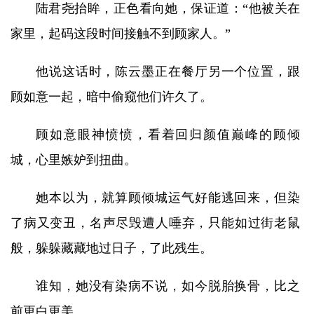
陆君尧抬眸，正色看向她，保证道：“他被关在
家里，起码这段时间接触不到顾家人。”
他说这话时，陈云墨正在餐厅另一个位置，跟
顾如意一起，暗中偷窥他们许久了。
顾如意眼神愤愤，看着回归颜值巅峰的顾倾
城，心里嫉妒到扭曲。
她本以为，就算顾倾城运气好能逃回来，但染
了病又变丑，名声尽毁遭人唾弃，只能如过街老鼠
般，躲躲藏藏地过日子，了此残生。
谁知，她没有染病不说，如今脱胎换骨，比之
前更白更美。