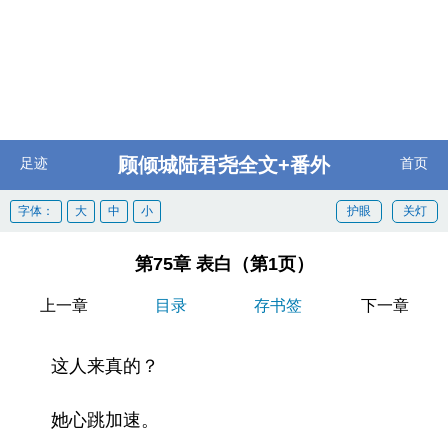
顾倾城陆君尧全文+番外
足迹
首页
字体：
大
中
小
护眼
关灯
第75章 表白（第1页）
上一章
目录
存书签
下一章
这人来真的？
她心跳加速。