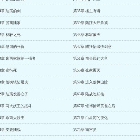
4章 陆宸的剑
第35章 楼主有请
8章 脱离陆家
第39章 陆狂大开杀戒
2章 林轩之死
第43章 林家覆灭
6章 憋屈的张衍
第47章 陆狂悟出快剑意
0章 废两家族第一强者
第51章 放长线钓大鱼
4章 张衍死
第55章 张家覆灭
8章 落枫镇陆屠夫
第59章 进入落枫山脉
2章 陆宸发善心了
第63章 陆战吃妖核
6章 两大妖王的战斗
第67章 螳螂捕蝉黄雀在后
0章 杀两大妖王
第71章 白星河的变化
4章 支走陆战
第75章 南宫灵