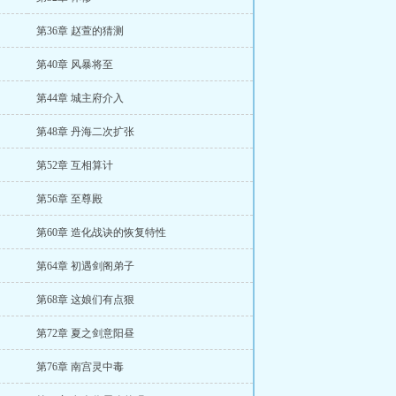
第36章 赵萱的猜测
第40章 风暴将至
第44章 城主府介入
第48章 丹海二次扩张
第52章 互相算计
第56章 至尊殿
第60章 造化战诀的恢复特性
第64章 初遇剑阁弟子
第68章 这娘们有点狠
第72章 夏之剑意阳昼
第76章 南宫灵中毒