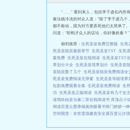
“……” 看到来人，包括李子虚在内
秦汝嫣冷淡的对众人道：“除了李子虚几个，
都不敢动，因为对方要弄死他们太简单了。
问道：“听刚才众人的议论，你好像姓秦？” 
相邻推荐：
生死圣皇免费完整版
生死
死圣皇陆辰最新章节
生死圣皇TXT
生死
窗免费
生死圣皇在线阅读
生死圣皇TXT
界划分大全
生死圣皇境界划分
生死圣皇
皇陆辰娶了几个
生死圣皇陆辰免费阅读
死圣皇免费阅读无弹窗
生死圣皇等级境
短剧免费观看全集
生死圣皇免费阅读
生
功
生死圣皇正版阅读
生死圣皇有几个女
读
我给始皇当秦二世在线阅读
书 库顶点小
阅读百度云
墨香铜臭快眼看书
将门娇娇一睁
空间囤货：末世度假建造安全屋百度云
沙漠