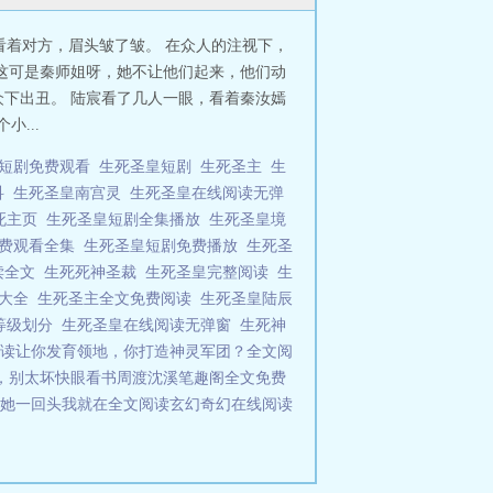
看着对方，眉头皱了皱。 在众人的注视下，
 这可是秦师姐呀，她不让他们起来，他们动
下出丑。 陆宸看了几人一眼，看着秦汝嫣
...
皇短剧免费观看
生死圣皇短剧
生死圣主
生
科
生死圣皇南宫灵
生死圣皇在线阅读无弹
死主页
生死圣皇短剧全集播放
生死圣皇境
免费观看全集
生死圣皇短剧免费播放
生死圣
读全文
生死死神圣裁
生死圣皇完整阅读
生
绍大全
生死圣主全文免费阅读
生死圣皇陆辰
等级划分
生死圣皇在线阅读无弹窗
生死神
阅读
让你发育领地，你打造神灵军团？全文阅
，别太坏快眼看书
周渡沈溪笔趣阁全文免费
她一回头我就在全文阅读
玄幻奇幻在线阅读