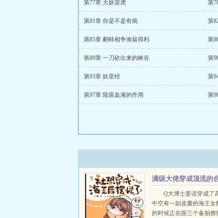
第77章 大妖雷虎
第7
第81章 你是不是有病
第8
第85章 鹬蚌相争渔翁得利
第8
第89章 一刀砍出来的峡谷
第9
第93章 妖皇经
第9
第97章 陆宸血液的作用
第9
满级大佬穿成顶流的
约妻
Q大博士姜语穿成了
中空有一副皮囊的海王女
的时候正在跟三个备胎撩