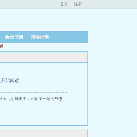
登录
注册
会员书架
阅读记录
g]
、
开始阅读
从天元小城走出，开始了一场无敌修