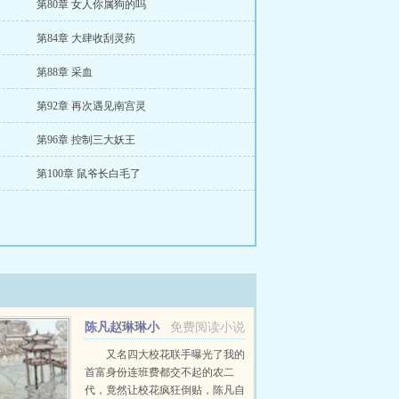
第80章 女人你属狗的吗
第84章 大肆收刮灵药
第88章 采血
第92章 再次遇见南宫灵
第96章 控制三大妖王
第100章 鼠爷长白毛了
陈凡赵琳琳小
免费阅读小说
说
又名四大校花联手曝光了我的
首富身份连班费都交不起的农二
代，竟然让校花疯狂倒贴，陈凡自