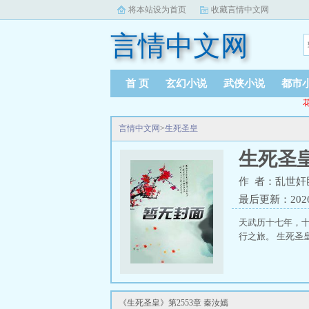
将本站设为首页
收藏言情中文网
言情中文网
首 页
玄幻小说
武侠小说
都市
花
言情中文网
>
生死圣皇
生死圣
作 者：乱世奸
最后更新：2026-0
天武历十七年，
行之旅。 生死圣
《生死圣皇》第2553章 秦汝嫣