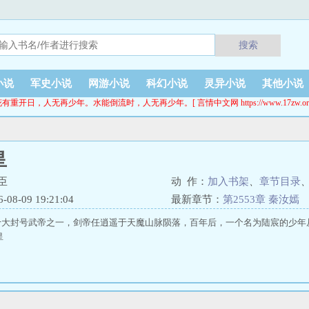
搜索
小说
军史小说
网游小说
科幻小说
灵异小说
其他小说
有重开日，人无再少年。水能倒流时，人无再少年。[ 言情中文网 https://www.17zw.or
皇
臣
动 作：
加入书架
、
章节目录
8-09 19:21:04
最新章节：
第2553章 秦汝嫣
十大封号武帝之一，剑帝任逍遥于天魔山脉陨落，百年后，一个名为陆宸的少年
皇