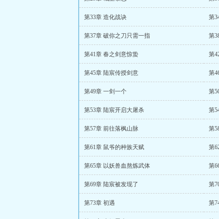
第33章 造化战诀
第3
第37章 破你之刀只需一指
第3
第41章 春之剑意惊蛰
第4
第45章 陆宸传授剑意
第4
第49章 一剑一个
第5
第53章 陆宸开启大屠杀
第5
第57章 前往落枫山脉
第5
第61章 鼠爷的种族天赋
第6
第65章 以妖兽血熬炼武体
第6
第69章 陆宸被发现了
第7
第73章 初遇
第7