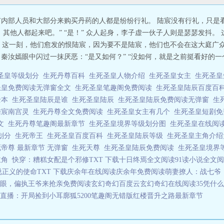
所有内部人员和大部分来购买丹药的人都是纷纷行礼。 陆宸没有行礼，只是
其他人都起来吧。” “是！” 众人起身，李子虚一伙子人则是瑟瑟发抖。
 这一刻，他们愈发的恨陆宸，因为要不是陆宸，他们也不会在这大庭广众
秦汝嫣眼中闪过一抹厌恶：“是又如何？” “没如何，就是之前挺看好的一个小
圣皇等级划分
生死丹尊百科
生死圣皇人物介绍
生死圣皇女主
生死圣
圣皇免费阅读无弹窗全文
生死圣皇笔趣阁免费阅读
生死圣皇陆辰百度百
全本
生死圣皇陆辰是谁
生死圣皇陆辰
生死圣皇陆辰免费阅读无弹窗
生
陆宸南宫灵
生死丹尊全文免费阅读
生死圣皇女主有几个
生死圣皇短剧
全文
生死丹尊笔趣阁最新章节
生死圣皇境界等级划分图
生死圣皇在线阅
界划分
生死帝王
生死圣皇百度百科
生死圣皇陆辰等级
生死圣皇主角介
死帝尊 最新章节 无弹窗
生死天尊
生死圣皇陆辰免费阅读
生死圣皇境界
主角
快穿：糟糕女配是个邪修TXT 下载
十日终焉全文阅读
91读小说全文
说
正义的使命TXT 下载
庆余年在线阅读
庆余年免费阅读
萌妻撩人：战七爷
眼，偏执王爷来抢亲免费阅读
玄幻奇幻百度云
玄幻奇幻在线阅读35
凭什么
直播：开局捡到小耳廓狐5200笔趣阁无错版
红楼晋升之路最新章节