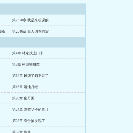
第2550章 我是来听课的
巅峰
第2546章 派人调查陆宸
第4章 林家找上门来
第8章 树倒猢狲散
第12章 摊牌了咱不装了
第16章 混沌丹经
第20章 废丹田
第24章 陆乾父子的算计
第28章 身份被发现了
第32章 体修