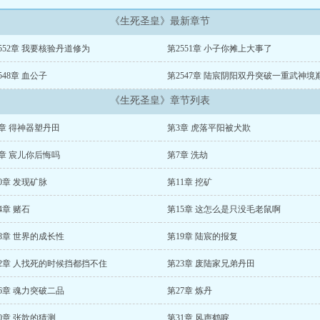
《生死圣皇》最新章节
552章 我要核验丹道修为
第2551章 小子你摊上大事了
548章 血公子
第2547章 陆宸阴阳双丹突破一重武神境
《生死圣皇》章节列表
章 得神器塑丹田
第3章 虎落平阳被犬欺
章 宸儿你后悔吗
第7章 洗劫
0章 发现矿脉
第11章 挖矿
4章 赌石
第15章 这怎么是只没毛老鼠啊
8章 世界的成长性
第19章 陆宸的报复
22章 人找死的时候挡都挡不住
第23章 废陆家兄弟丹田
6章 魂力突破二品
第27章 炼丹
0章 张歆的猜测
第31章 风声鹤唳