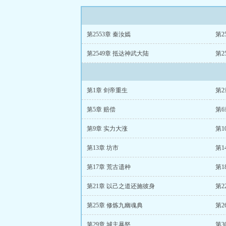
第2553章 秦汝嫣
第2
第2549章 抵达神武大陆
第2
第1章 剑帝重生
第2
第5章 赔偿
第6
第9章 实力大涨
第1
第13章 坊市
第1
第17章 荒古遗种
第1
第21章 以己之道还施彼身
第
第25章 修炼九幽魂典
第2
第29章 城主暴怒
第3