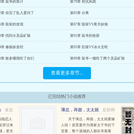
8章 鼠爷的算计
第79章 初试风雨
2章 你完了坠入爱河了
第83章 分离
6章 陆宸的发现
第87章 陆宸VS青月妖狼
0章 找到火灵晶矿脉
第91章 鼠爷的收获
4章 修炼妖皇经
第95章 狂猿VS冰火玄蛇
8章 敢多嘴我吃了你们
第99章 鼠爷一顿吃了两个灵晶矿脉
查看更多章节...
已完结热门小说推荐
合
秦皇
薄总，再倔，太太就
是朕啊
要嫁人啦！
高能恋人
关于薄总，再倔，太太就要嫁
配穿过来
人啦！裴景夏作为薄家太子爷的下
骚，更关
堂妻，整个溪城的人都在等着看