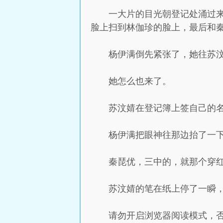
一大片的目光朝登记处涌过
脸上扫到林伽珍的脸上，最后和
杨伊满倒先紧张了，她往苏
她怎么也来了。
苏汶婧在登记簿上签自己的
杨伊满把眼神往那边抬了一
秦琵优，三中的，就那个穿
苏汶婧的笔在纸上停了一瞬
请勿开启浏览器阅读模式，