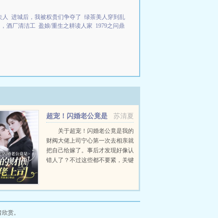
夫人
进城后，我被权贵们争夺了
绿茶美人穿到乱
门，酒厂清洁工
盈娘/重生之耕读人家
1979之问鼎
超宠！闪婚老公竟是
苏清夏
我的财阀大佬上司
关于超宠！闪婚老公竟是我的
财阀大佬上司宁心第一次去相亲就
把自己给嫁了。事后才发现好像认
错人了？不过这些都不要紧，关键
是这捡来的老公不仅精通几国语
言，似乎还跟她在同一家公司工
作？真是越看越奇怪直到某天，神
秘的总裁上司终于现身，拥...
者欣赏。