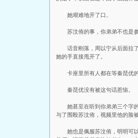
她艰难地开了口。
苏汶侑的事，你弟弟不也是
话音刚落，周以宁从后面拉
她的手直接甩开了。
卡座里所有人都在等秦琵优
秦琵优没有被这句话惹恼。
她甚至在听到你弟弟三个字
与了围殴苏汶侑，视频里他的脸
她也是佩服苏汶侑，明明可