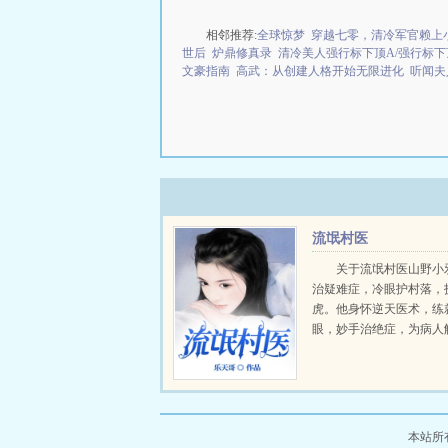
相邻推荐:
全球惊梦
穿越七零，清冷军官赖上
世后
炉鼎修真录
清冷美人强行标下顶A/强行标下顶级
文豪指南
高武：从创建人格开始无限进化
听闻夫
流氓村医
关于流氓村医山野小
治疑难症，冷眼护村落，
虎。他身怀逆天医术，练
眼，妙手治绝症，为病人
之隐。他白天种种田，晚
病，生活乐逍遥，自由又
他的带领之下，贫困潦倒
个个富得流油。他修路盖学校
本站所