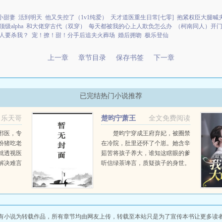
小甜妻
活到明天
他又失控了（1v1纯爱）
天才道医重生日常[七零]
抱紧权臣大腿喊
alpha
和大佬穿古代（双穿）
每天都被我的心上人欺负怎么办
（柯南同人）开
人要杀我？
宠！撩！甜！分手后追夫火葬场
婚后拥吻
极乐登仙
上一章
章节目录
保存书签
下一章
已完结热门小说推荐
乐天哥
楚昀宁萧王
全文免费阅读
邪医，专
楚昀宁穿成王府弃妃，被圈禁
扮猪吃老
在冷院，肚里还怀了个崽。她含辛
就透视医
茹苦将孩子养大，谁知这瞎眼的爹
解决难言
听信绿茶谗言，质疑孩子的身世。
上治治
楚昀宁表示，行，这孩子跟你没关
自在。在
系！手握银针，救死扶伤，名满天
的村民，
下！开商铺，造美容配方...
...
有小说为转载作品，所有章节均由网友上传，转载至本站只是为了宣传本书让更多读