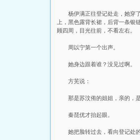
杨伊满正往登记处走，她穿
上，黑色露背长裙，后背一条银
顾四周，目光往前，不看左右。
周以宁第一个出声。
她身边跟着谁？没见过啊。
方芜说：
那是苏汶侑的姐姐，亲的，
秦琵优才抬起眼。
她把脸转过去，看向登记处