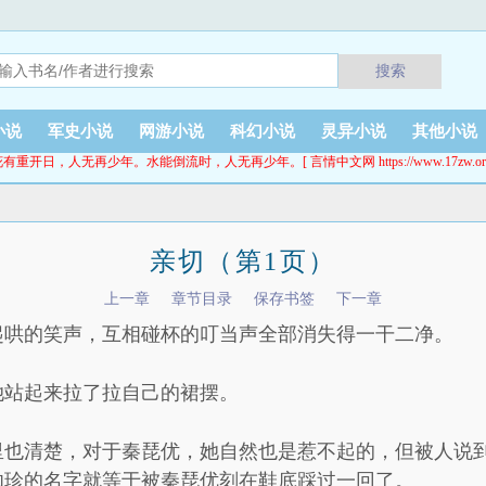
搜索
小说
军史小说
网游小说
科幻小说
灵异小说
其他小说
有重开日，人无再少年。水能倒流时，人无再少年。[ 言情中文网 https://www.17zw.or
亲切（第1页）
上一章
章节目录
保存书签
下一章
起哄的笑声，互相碰杯的叮当声全部消失得一干二净。
她站起来拉了拉自己的裙摆。
里也清楚，对于秦琵优，她自然也是惹不起的，但被人说
伽珍的名字就等于被秦琵优刻在鞋底踩过一回了。