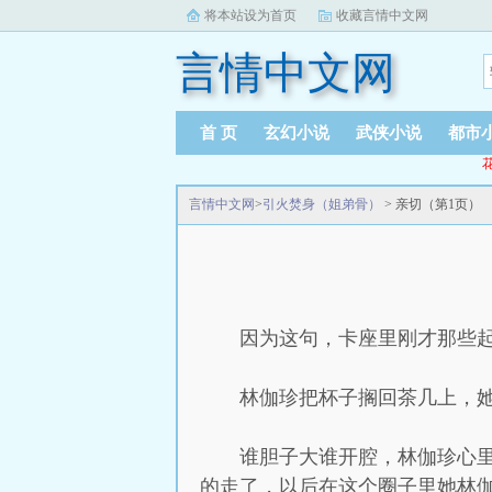
将本站设为首页
收藏言情中文网
言情中文网
首 页
玄幻小说
武侠小说
都市
花
言情中文网
>
引火焚身（姐弟骨）
> 亲切（第1页）
因为这句，卡座里刚才那些
林伽珍把杯子搁回茶几上，
谁胆子大谁开腔，林伽珍心
的走了，以后在这个圈子里她林