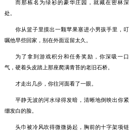
而那栋名为绿衫的豪华庄园，就藏在密林深
处。
你从篮子里摸出一颗苹果塞进小男孩手里，叮
嘱他早些回家，别在外面逗留太久。
为了拿到游戏积分和任务奖励，你深吸一口
气，硬着头皮踏上那座爬满青苔的老旧石桥。
才走出几步，你往河面看了一眼。
平静无波的河水绿得发暗，清晰地倒映出你紧
绷发白的脸。
头巾被冷风吹得微微扬起，胸前的十字架项链