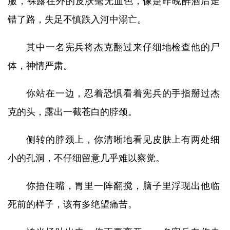
服，裸露在外的皮肤毫无血色，像是昨晚醉酒后走
错了路，失足不慎跌入河中溺亡。
其中一名宪兵将杰克翻过来仔细地检查他的尸
体，神情严肃。
你站在一边，忍着恐惧看着宪兵的手指掰过杰
克的头，露出一截苍白的脖颈。
侧转的脖颈上，你清晰地看见皮肤上有两处细
小的孔洞，不仔细留意几乎难以察觉。
你捂住嘴，胃里一阵翻搅，脑子里浮现出他临
死前的样子，该有多绝望痛苦。