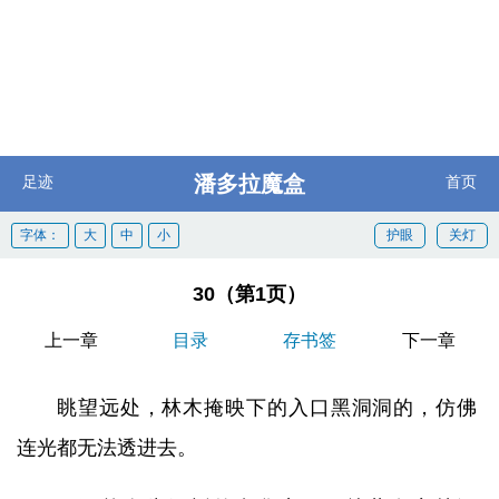
潘多拉魔盒
足迹
首页
字体：
大
中
小
护眼
关灯
30（第1页）
上一章
目录
存书签
下一章
眺望远处，林木掩映下的入口黑洞洞的，仿佛
连光都无法透进去。