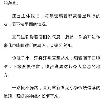
的杂草。
庄园主体很旧，每扇玻璃窗都蒙着层厚厚的
灰，看不清里面的情况。
空气里弥漫着腐旧的气息，忽然，你的耳边传
来几声嘶哑难听的鸟叫，尖锐又突兀。
你胆子小，浑身汗毛直竖起来，狠狠咽了口唾
沫，不敢多做停留，快步逃离这片令人窒息的地
方。
一路慌不择路，直到重新看见小镇低矮错落的
屋顶，紧绷的神经才松懈下来。