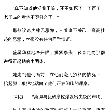
“真不知道他活着干嘛，还不如死了一了百了，
老子tm的看他不爽好久了。”
那些议论声肆无忌惮，带着事不关己、高高挂
起的恶意，丝毫没有任何同学情谊。
盛星华猛地睁开眼，攥紧拳头，径直走向那群
说得正起劲的小团体。
她走到他们面前，在他们毫无预料的情况下，
抬起脚，狠狠地踹向了他们正在闲聊的课桌。
“刺啦——”桌脚与瓷砖摩擦爆发出尖锐的声响。