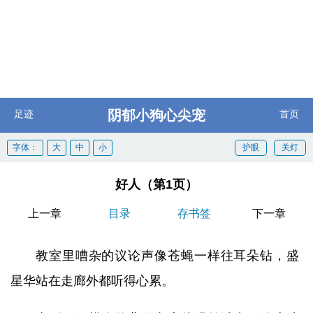
阴郁小狗心尖宠
足迹
首页
字体：
大
中
小
护眼
关灯
好人（第1页）
上一章
目录
存书签
下一章
教室里嘈杂的议论声像苍蝇一样往耳朵钻，盛
星华站在走廊外都听得心累。