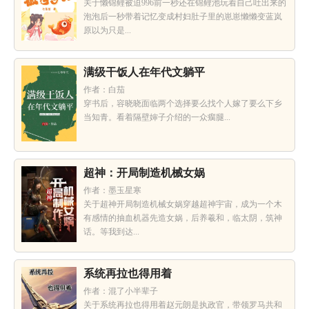
关于懒锦鲤被迫996前一秒还在锦鲤池玩着自己吐出来的
泡泡后一秒带着记忆变成村妇肚子里的崽崽懒懒变蓝岚
原以为只是...
满级干饭人在年代文躺平
作者：白茄
穿书后，容晓晓面临两个选择要么找个人嫁了要么下乡
当知青。看着隔壁婶子介绍的一众瘸腿...
超神：开局制造机械女娲
作者：墨玉星寒
关于超神开局制造机械女娲穿越超神宇宙，成为一个木
有感情的抽血机器先造女娲，后养羲和，临太阴，筑神
话。等我到达...
系统再拉也得用着
作者：混了小半辈子
关于系统再拉也得用着赵元朗是执政官，带领罗马共和