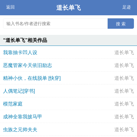
道长单飞
返回
足迹
搜 索
“道长单飞”相关作品
我靠抽卡凹人设
道长单飞
恶魔管家今天依旧励志
道长单飞
精神小伙，在线脱单 [快穿]
道长单飞
人偶笔记[穿书]
道长单飞
模范家庭
道长单飞
成神全靠我披马甲
道长单飞
虫族之元帅夫夫
道长单飞