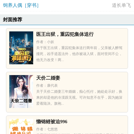
饲养人偶［穿书］
道长单飞
封面推荐
医王出狱，重囚犯集体送行
作者：小妖
关于医王出狱，重囚犯集体送行两年前，父亲被人醉驾
撞死，凶手逍遥法外，他亦被诬入狱，面对世间不公，
他无力改变！两...
天价二婚妻
作者：康代表
关于天价二婚妻三年婚姻，痴心托付，她处处示好，换
来的却是他的冷漠跟无视。可许知意不在乎，因为她深
爱着陆决。旗袍...
懒锦鲤被迫996
作者：七悠悠