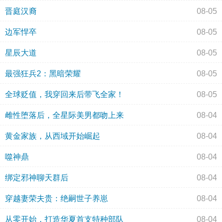
晋庭汉裔
08-05
边军悍卒
08-05
星辰大道
08-05
最强狂兵2：黑暗荣耀
08-05
全球贬值，我穿回来后带飞全家！
08-05
雌性堕落后，全星际美男都吻上来
08-04
黄金家族，从西域开始崛起
08-04
噬神鼎
08-04
绑定邪神聊天群后
08-04
穿越妻荣夫贵：绝嗣世子养崽
08-04
从零开始，打造华夏首支特种部队
08-04