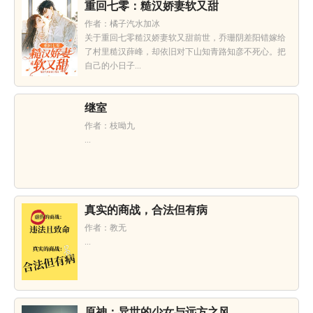
重回七零：糙汉娇妻软又甜
作者：橘子汽水加冰
关于重回七零糙汉娇妻软又甜前世，乔珊阴差阳错嫁给
了村里糙汉薛峰，却依旧对下山知青路知彦不死心。把
自己的小日子...
继室
作者：枝呦九
...
真实的商战，合法但有病
作者：教无
...
原神：异世的少女与远方之风