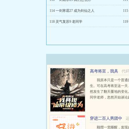
114 一剑寒霜27 成为剑仙之人
11
118 灵气复苏9 老同学
11
高考将至，我具
代
现仙帝级修为
我原本只是一个普通
生。可在高考将至这一天
然发生了翻天覆地的变化
同学老师，忽然开始谈论
修行的问题。武者？气血
将到来的武考？那我的金
呢？！逍遥世界系统即将
穿进二百人男团中
三阶仙帝修为具现成功！..
顾熠一觉睡醒，发现