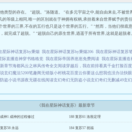
类型的存在。 “超脱。”洛随道。 “在多元宇宙之中,能自由来去,不被世界
超凡的等级上相同,唯一的区别就在于神拥有权柄,承担着来自世界赋予的责
于这个世界的三界,不在的五行也只是这个世界的五行。” “然而，当他们彻
就完成了超脱。” “超脱自己的原生世界,逍遥于所有世界,这就是超脱者。
在星际神话复苏by秉烟
我在星际神话复苏by秉烟206
我在星际神话复苏
星际直播造神穿书格格党
我在星际帝国养崽崽免费阅读
我在星际直播
新章节
海都风云之林风传奇全文阅读
穿越后，我在前排看真千金打脸百度
说
玄幻魔法5200笔趣阁无错版
小村桃花百度云
你要这么想我也没办法快眼
防盗小说书源
夜无疆在线阅读
玄幻奇幻无防盗小说
玄幻奇幻无删减49
玄幻
《我在星际神话复苏》最新章节
9 成神1 成神的过程修过
188 复苏61 洛殷定理
5 复苏58 永远
184 复苏57 祝福