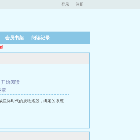
登录
注册
会员书架
阅读记录
g]
、
开始阅读
终章
成星际时代的废物洛殷，绑定的系统