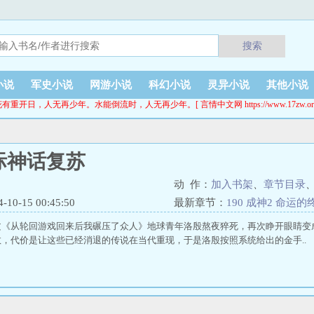
搜索
小说
军史小说
网游小说
科幻小说
灵异小说
其他小说
有重开日，人无再少年。水能倒流时，人无再少年。[ 言情中文网 https://www.17zw.or
际神话复苏
动 作：
加入书架
、
章节目录
0-15 00:45:50
最新章节：
190 成神2 命运的
文《从轮回游戏回来后我碾压了众人》地球青年洛殷熬夜猝死，再次睁开眼睛变
，代价是让这些已经消退的传说在当代重现，于是洛殷按照系统给出的金手..