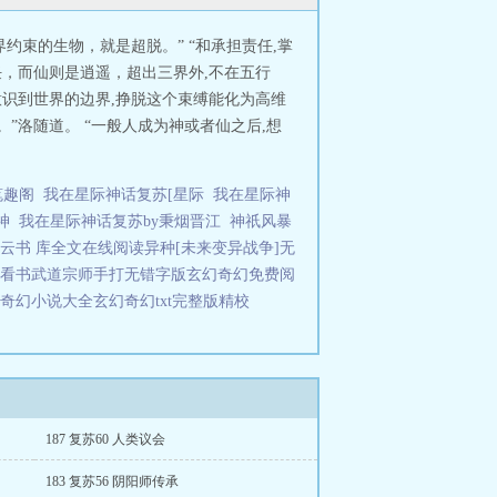
约束的生物，就是超脱。” “和承担责任,掌
任，而仙则是逍遥，超出三界外,不在五行
底意识到世界的边界,挣脱这个束缚能化为高维
”洛随道。 “一般人成为神或者仙之后,想
笔趣阁
我在星际神话复苏[星际
我在星际神
造神
我在星际神话复苏by秉烟晋江
神祇风暴
云
书 库全文在线阅读
异种[未来变异战争]无
看书
武道宗师手打无错字版
玄幻奇幻免费阅
奇幻小说大全
玄幻奇幻txt完整版精校
187 复苏60 人类议会
183 复苏56 阴阳师传承