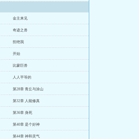
金主来见
奇迹之兽
拒绝我
开始
比蒙巨兽
人人平等的
第28章 青丘与涂山
第32章 人能修真
第36章 身死
第40章 是个好神
第44章 神和灵气