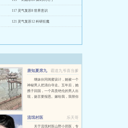
117 灵气复苏8 世界意识
121 灵气复苏12 科研狂魔
唐知夏席九
霸道九爷喜当爹
宸全文免费阅读
继妹伙同闺蜜设计，她被一个
神秘男人把清白夺走。五年后，她
携子回国，一个高贵绝伦的男人出
现，扬言要报恩。嫁给我，我替你
养儿子。她有钱有颜有儿子，表示
不想嫁人。男人却被她身边的小男
孩所吸引，一步一步...
流氓村医
乐天哥
关于流氓村医山野小邪医，专