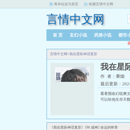
将本站设为首页
收藏言情中文网
言情中文网
首 页
玄幻小说
武侠小说
都市
花
言情中文网
>
我在星际神话复苏
我在星
作 者：秉烟
最后更新：2024-1
看看预收幻耽爽
可以给他生存天数
《我在星际神话复苏》190 成神2 命运的终章