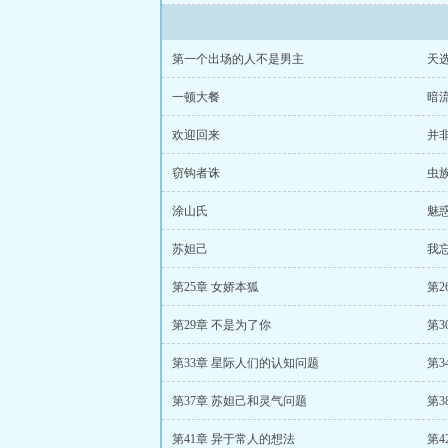
第一个出场的人不是男主
天
一顿大餐
暗
欢迎回来
并
窃钩者诛
虫
涂山氏
魅
苏妲己
我
第25章 女娇本狐
第2
第29章 不是为了你
第3
第33章 星际人们的认知问题
第3
第37章 苏妲己和灵气问题
第3
第41章 异于常人的想法
第4