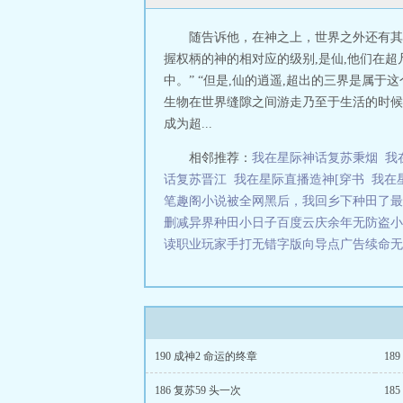
随告诉他，在神之上，世界之外还有其他
握权柄的神的相对应的级别,是仙,他们在
中。” “但是,仙的逍遥,超出的三界是属
生物在世界缝隙之间游走乃至于生活的时候，
成为超...
相邻推荐：
我在星际神话复苏秉烟
我
话复苏晋江
我在星际直播造神[穿书
我在
笔趣阁小说
被全网黑后，我回乡下种田了最
删减
异界种田小日子百度云
庆余年无防盗小
读
职业玩家手打无错字版
向导点广告续命无
190 成神2 命运的终章
18
186 复苏59 头一次
18