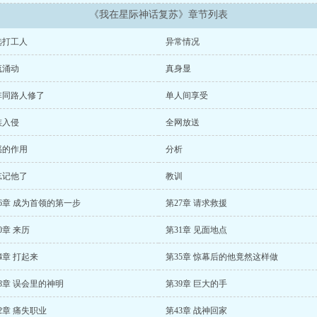
《我在星际神话复苏》章节列表
选打工人
异常情况
流涌动
真身显
非同路人修了
单人间享受
族入侵
全网放送
惑的作用
分析
忘记他了
教训
6章 成为首领的第一步
第27章 请求救援
0章 来历
第31章 见面地点
4章 打起来
第35章 惊幕后的他竟然这样做
8章 误会里的神明
第39章 巨大的手
2章 痛失职业
第43章 战神回家