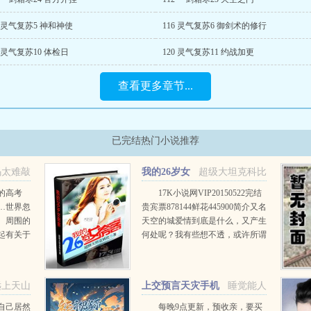
5 灵气复苏5 神和神使
116 灵气复苏6 御剑术的修行
9 灵气复苏10 体检日
120 灵气复苏11 约战加更
查看更多章节...
已完结热门小说推荐
码太难敲
我的26岁女
超级大坦克科比
房客
的高考
17K小说网VIP20150522完结
…世界忽
贵宾票878144鲜花445900简介又名
。周围的
天空的城爱情到底是什么，又产生
起有关于
何处呢？我有些想不透，或许所谓
？还有即
的爱情只是一只彩色的蝴蝶，看起
手指
来美丽，却永远也不能接近，倘若
具现！十
你真的想把她攥紧在...
远上天山
上交预言天灾手机
睡觉能人
.
后
自己居然
每晚9点更新，预收亲，要买