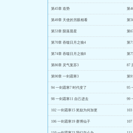
第45章 造势
第4
第49章 天使的另眼相看
第5
第53章 陨落晨星
第6
第70章 吞噬日月之狼4
第7
第74章 吞噬日月之狼8
第7
第86章 灵气复苏3
87
第90章 一剑霜寒3
第9
94 一剑霜寒7 时代变了
95
98 一剑霜寒11 自己进去
99
102 一剑霜寒15 奖励为何加更
10
106 一剑霜寒19 赛博仙子
10
110 一剑霜寒23 我们怎么办
11