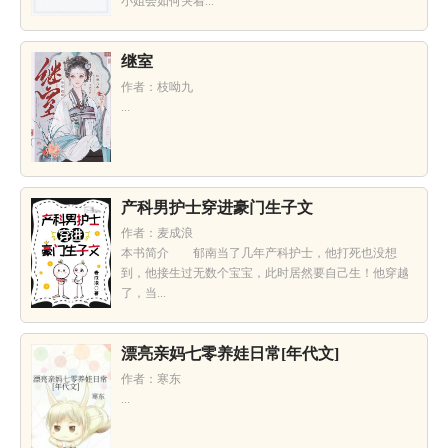
小姐会如何哭着...
继室
作者：枝呦九
...
产科男护士穿进豪门生子文
作者：麦成浪
本书简介 郁南当了几年产科护士，他打死也没想
到，他接生过无数个宝宝，此时居然要自己生！他穿越
了，当...
漂亮亲妈七零养娃日常[年代文]
作者：寒东
...