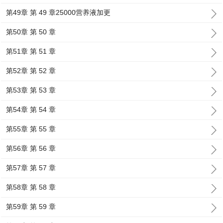
第49章 第 49 章25000营养液加更
第50章 第 50 章
第51章 第 51 章
第52章 第 52 章
第53章 第 53 章
第54章 第 54 章
第55章 第 55 章
第56章 第 56 章
第57章 第 57 章
第58章 第 58 章
第59章 第 59 章