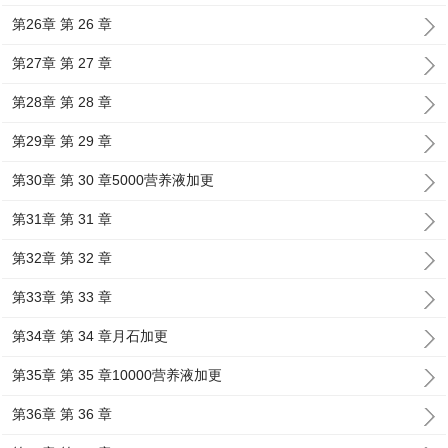
第26章 第 26 章
第27章 第 27 章
第28章 第 28 章
第29章 第 29 章
第30章 第 30 章5000营养液加更
第31章 第 31 章
第32章 第 32 章
第33章 第 33 章
第34章 第 34 章月石加更
第35章 第 35 章10000营养液加更
第36章 第 36 章