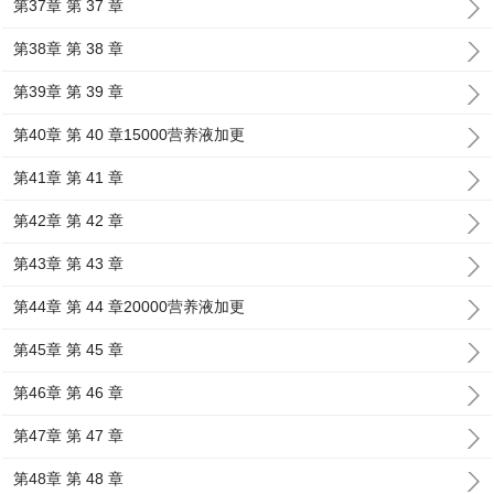
第37章 第 37 章
第38章 第 38 章
第39章 第 39 章
第40章 第 40 章15000营养液加更
第41章 第 41 章
第42章 第 42 章
第43章 第 43 章
第44章 第 44 章20000营养液加更
第45章 第 45 章
第46章 第 46 章
第47章 第 47 章
第48章 第 48 章