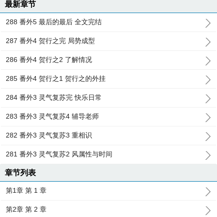
最新章节
288 番外5 最后的最后 全文完结
287 番外4 贺行之完 局势成型
286 番外4 贺行之2 了解情况
285 番外4 贺行之1 贺行之的外挂
284 番外3 灵气复苏完 快乐日常
283 番外3 灵气复苏4 辅导老师
282 番外3 灵气复苏3 重相识
281 番外3 灵气复苏2 风属性与时间
章节列表
第1章 第 1 章
第2章 第 2 章