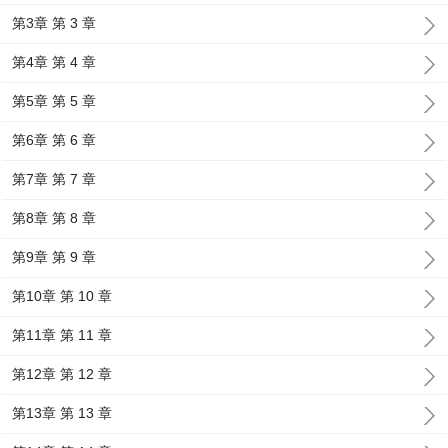
第3章 第 3 章
第4章 第 4 章
第5章 第 5 章
第6章 第 6 章
第7章 第 7 章
第8章 第 8 章
第9章 第 9 章
第10章 第 10 章
第11章 第 11 章
第12章 第 12 章
第13章 第 13 章