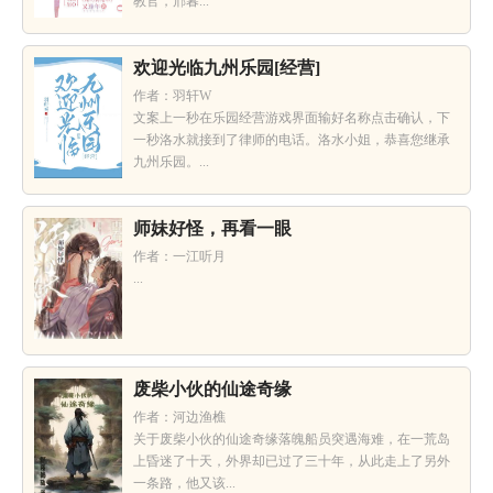
教官，邢暮...
欢迎光临九州乐园[经营]
作者：羽轩W
文案上一秒在乐园经营游戏界面输好名称点击确认，下
一秒洛水就接到了律师的电话。洛水小姐，恭喜您继承
九州乐园。...
师妹好怪，再看一眼
作者：一江听月
...
废柴小伙的仙途奇缘
作者：河边渔樵
关于废柴小伙的仙途奇缘落魄船员突遇海难，在一荒岛
上昏迷了十天，外界却已过了三十年，从此走上了另外
一条路，他又该...