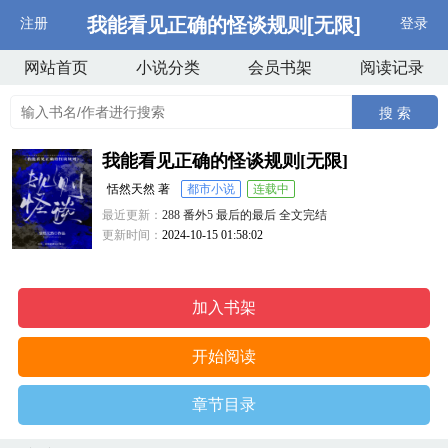
我能看见正确的怪谈规则[无限]
注册
登录
网站首页
小说分类
会员书架
阅读记录
搜 索
我能看见正确的怪谈规则[无限]
恬然天然 著
都市小说
连载中
最近更新：
288 番外5 最后的最后 全文完结
更新时间：
2024-10-15 01:58:02
加入书架
开始阅读
章节目录