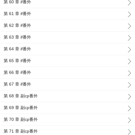
第 60 章 if番外
第 61 章 if番外
第 62 章 if番外
第 63 章 if番外
第 64 章 if番外
第 65 章 if番外
第 66 章 if番外
第 67 章 if番外
第 68 章 副cp番外
第 69 章 副cp番外
第 70 章 副cp番外
第 71 章 副cp番外