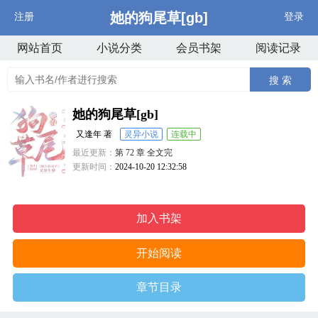
她的狗尾草[gb]
注册
登录
网站首页
小说分类
会员书架
阅读记录
搜 索
她的狗尾草[gb]
又逢年 著
灵异小说
连载中
最近更新：
第 72 章 全文完
更新时间：
2024-10-20 12:32:58
加入书架
开始阅读
章节目录