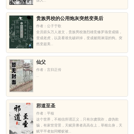
惊人...
贵族男校的公用炮灰突然变美后
作者：公子于歌
全员箭头万人迷文，贵族男校激烈雄竞修罗场变成猫，
变成老虎，以及看谁先破碎掉，变成被雨淋湿的狗。突
然变超美...
仙父
作者：言归正传
...
邪道至圣
作者：平核
这个世界，不相信所谓正义，只有尔虞我诈，虚伪欺
骗，有家世背景，天赋异禀者高高在上，草根出身，天
赋平平者如同蝼蚁被...