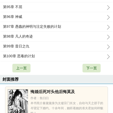
第95章 不屈
第96章 神威
第97章 愚蠢的神明与注定失败的计划
第98章 凡人的奇迹
第99章 昔日之仇
第100章 恶毒的计划
上一页
下一页
封面推荐
悔婚后死对头他后悔莫及
作者：鱼曰曰
本书简介秦黛黛身为太墟宗门长女，自幼与天之骄子的
岑望定下婚约。十余年间，她听着她的准夫君如何样貌