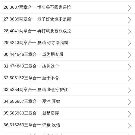
26 3637两章合一 悟少爷不回家是忙
27 3839两章合一 老子好像也不是那
28 4041两章合一 再打就要被双双拉
29 4243两章合一 夏油 你才给我喊
30 444546三章合一 成为朋友后
31 474849三章合一 杰你这个
32 505152三章合一 至于不舍
33 5354两章合一 夏油 我会守护住
34 555657三章合一 夏油 开始
35 585960三章合一 就是它穿
36 616263三章合一 弹幕 没错