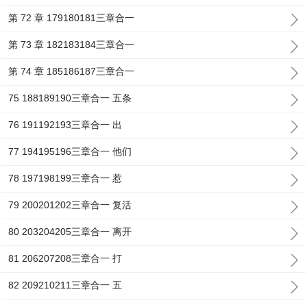
第 72 章 179180181三章合一
第 73 章 182183184三章合一
第 74 章 185186187三章合一
75 188189190三章合一 五条
76 191192193三章合一 出
77 194195196三章合一 他们
78 197198199三章合一 惹
79 200201202三章合一 复活
80 203204205三章合一 离开
81 206207208三章合一 打
82 209210211三章合一 五