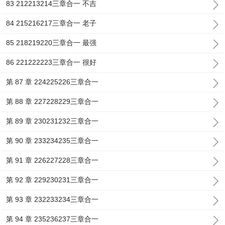
83 212213214三章合一 不吉
84 215216217三章合一 老子
85 218219220三章合一 最强
86 221222223三章合一 很好
第 87 章 224225226三章合一
第 88 章 227228229三章合一
第 89 章 230231232三章合一
第 90 章 233234235三章合一
第 91 章 226227228三章合一
第 92 章 229230231三章合一
第 93 章 232233234三章合一
第 94 章 235236237三章合一