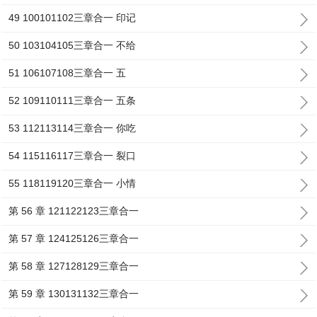
49 100101102三章合一 印记
50 103104105三章合一 不给
51 106107108三章合一 五
52 109110111三章合一 五条
53 112113114三章合一 你吃
54 115116117三章合一 裂口
55 118119120三章合一 小情
第 56 章 121122123三章合一
第 57 章 124125126三章合一
第 58 章 127128129三章合一
第 59 章 130131132三章合一