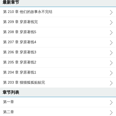
最新章节
第 210 章 他们的故事永不完结
第 209 章 穿原著线完
第 208 章 穿原著线5
第 207 章 穿原著线4
第 206 章 穿原著线3
第 205 章 穿原著线2
第 204 章 穿原著线1
第 203 章 猫猫狐狐贴贴完
章节列表
第一章
第二章