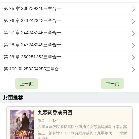
第 95 章 238239240三章合一
第 96 章 241242243三章合一
第 97 章 244245246三章合一
第 98 章 247248249三章合一
第 99 章 250251252三章合一
第 100 章 253254255三章合一
上一页
下一页
封面推荐
九零药香满田园
作者：luckyluu
古穿今年代医术探案国公府嫡长女苏晨锦屡破奇案功高
盖主，被算计！！一朝身死穿越到了九零年代，一个新