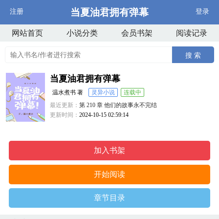
当夏油君拥有弹幕
注册
登录
网站首页
小说分类
会员书架
阅读记录
搜 索
当夏油君拥有弹幕
温水煮书 著
灵异小说
连载中
最近更新：
第 210 章 他们的故事永不完结
更新时间：
2024-10-15 02:59:14
加入书架
开始阅读
章节目录