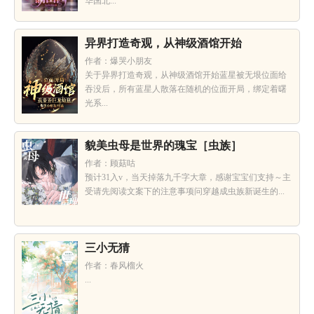
华国北...
异界打造奇观，从神级酒馆开始
作者：爆哭小朋友
关于异界打造奇观，从神级酒馆开始蓝星被无垠位面给
吞没后，所有蓝星人散落在随机的位面开局，绑定着曙
光系...
貌美虫母是世界的瑰宝［虫族］
作者：顾菇咕
预计31入v，当天掉落九千字大章，感谢宝宝们支持～主
受请先阅读文案下的注意事项问穿越成虫族新诞生的...
三小无猜
作者：春风榴火
...