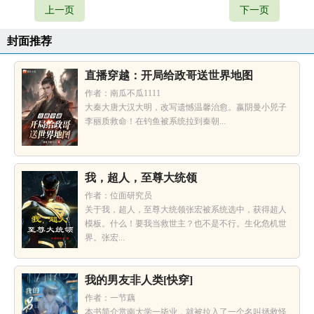
上一页
下一页
封面推荐
直播穿越：开局给政哥送世界地图
作者：南瓜不瓜1111
大秦大唐大汉大明，改写遗憾温馨治愈。嬴阴曼小兕子
李丽质救命！在钓鱼被系统拉到秦朝...
我，超人，至尊大统领
作者：位面研究员
关于我，超人，至尊大统领张宏被系统选中，获得超人
模板。什么！要我当救世主？也不是不行。生化危机世
界。张宏...
我的男友非人类[快穿]
作者：一节藕
本书简介赏南大学一毕业，就被拉入了一个名叫拯救怪