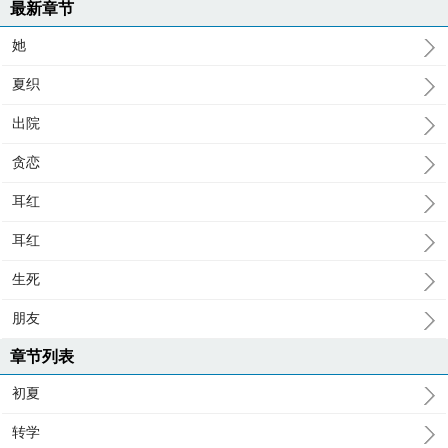
最新章节
她
夏织
出院
贪恋
耳红
耳红
生死
朋友
章节列表
初夏
转学