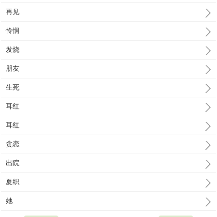
再见
怜悯
发烧
朋友
生死
耳红
耳红
贪恋
出院
夏织
她