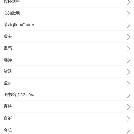
投怀送抱
心知肚明
茉莉 jīleнaī cǒ м
虚妄
蛊惑
选择
鲜活
尘封
图书馆 jīlē2 cōм
裹挟
百岁
春色