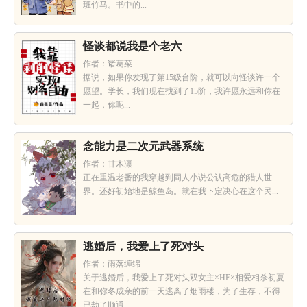
班竹马。书中的...
怪谈都说我是个老六
作者：诸葛菜
据说，如果你发现了第15级台阶，就可以向怪谈许一个
愿望。学长，我们现在找到了15阶，我许愿永远和你在
一起，你呢...
念能力是二次元武器系统
作者：甘木凛
正在重温老番的我穿越到同人小说公认高危的猎人世
界。还好初始地是鲸鱼岛。就在我下定决心在这个民...
逃婚后，我爱上了死对头
作者：雨落缠绵
关于逃婚后，我爱上了死对头双女主×HE×相爱相杀初夏
在和弥冬成亲的前一天逃离了烟雨楼，为了生存，不得
已劫了顺通...