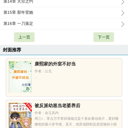
第14章 天台之约
第15章 那年背她
第16章 一刀落定
上一页
下一页
封面推荐
康熙家的外室不好当
作者：公北
...
被反派幼崽当老婆养后
作者：金玉其内
周三v，零点万字章掉落喻沉是个喜欢看动画片，爱好睡
懒觉的最小穿书者。某天，他穿成阴郁反派贺臻的小跟