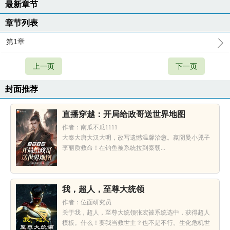
最新章节
章节列表
第1章
上一页
下一页
封面推荐
直播穿越：开局给政哥送世界地图
作者：南瓜不瓜1111
大秦大唐大汉大明，改写遗憾温馨治愈。嬴阴曼小兕子
李丽质救命！在钓鱼被系统拉到秦朝...
我，超人，至尊大统领
作者：位面研究员
关于我，超人，至尊大统领张宏被系统选中，获得超人
模板。什么！要我当救世主？也不是不行。生化危机世