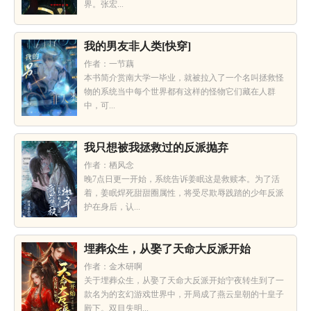
界。张宏...
我的男友非人类[快穿]
作者：一节藕
本书简介赏南大学一毕业，就被拉入了一个名叫拯救怪
物的系统当中每个世界都有这样的怪物它们藏在人群
中，可...
我只想被我拯救过的反派抛弃
作者：栖风念
晚7点日更一开始，系统告诉姜眠这是救赎本。为了活
着，姜眠焊死甜甜圈属性，将受尽欺辱践踏的少年反派
护在身后，认...
埋葬众生，从娶了天命大反派开始
作者：金木研啊
关于埋葬众生，从娶了天命大反派开始宁夜转生到了一
款名为的玄幻游戏世界中，开局成了燕云皇朝的十皇子
殿下。双目失明...