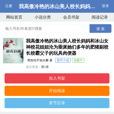
我高傲冷艳的冰山美人校长妈妈和冰山女
注册
登录
网站首页
小说分类
会员书架
阅读记录
搜 索
我高傲冷艳的冰山美人校长妈妈和冰山女
神校花姐姐沦为垂涎她们多年的肥猪副校
长校霸父子的玩具肉便器
周杰伦不知火舞 著
都市小说
连载中
最近更新：
第1章
更新时间：
2026-07-07 04:17:16
加入书架
开始阅读
章节目录