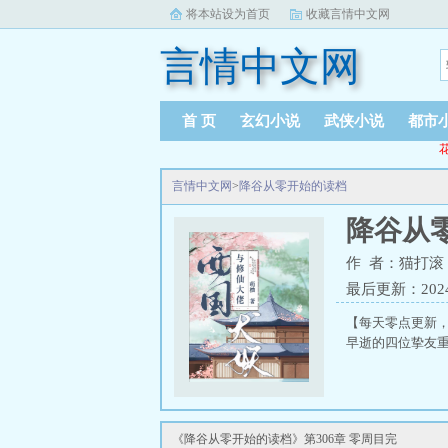
将本站设为首页
收藏言情中文网
言情中文网
首 页
玄幻小说
武侠小说
都市
花
言情中文网
>
降谷从零开始的读档
降谷从
作 者：猫打滚
最后更新：2024-1
【每天零点更新
早逝的四位挚友
《降谷从零开始的读档》第306章 零周目完