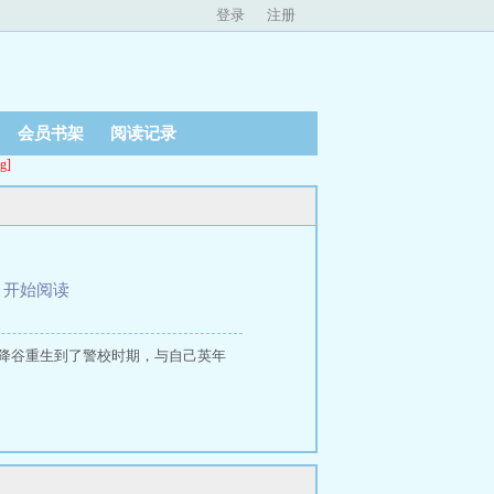
登录
注册
会员书架
阅读记录
g]
、
开始阅读
#降谷重生到了警校时期，与自己英年