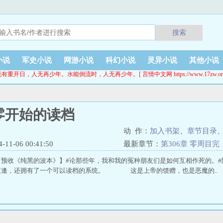
搜索
小说
军史小说
网游小说
科幻小说
灵异小说
其他小说
有重开日，人无再少年。水能倒流时，人无再少年。[ 言情中文网 https://www.17zw.or
零开始的读档
动 作：
加入书架
、
章节目录
1-06 00:41:50
最新章节：
第306章 零周目完
，预收《纯黑的波本》】#论那些年，我和我的冤种朋友们是如何互相作死的。
重逢，还拥有了一个可以读档的系统。 这是上帝的馈赠，也是恶魔的..