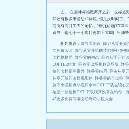
去。 在圆神与焰魔离开之后，世界逐渐
然还有很多事情想和你说, 但是没时间了。”
前所有周目失去的记忆，到时候我们在新世界里
遍自己这七十三个周目再加上零周目里哪些事
相邻推荐：
降谷零旧设
降谷从零开始
文免费阅读
降谷从零开始的读档番外免
读档格格党
降谷零的初恋
降谷从零开始
LOFTER推文
降谷零出场集数剧场版
降
始的读档福利番外
降谷零结局
降谷从零开
从零开始的读档观影体
降谷零的车全称
趣库小说顶点小说
庆余年TXT 下载
被读心
始皇一起造反TXT 下载
我真没有在钓你！
45
更多免费阅读
玄幻奇幻小说大全