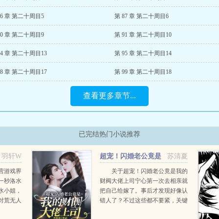
86 章 第二十周目5
第 87 章 第二十周目6
90 章 第二十周目9
第 91 章 第二十周目10
94 章 第二十周目13
第 95 章 第二十周目14
98 章 第二十周目17
第 99 章 第二十周目18
查看更多章节...
已完结热门小说推荐
羽轩W
超宠！闪婚老公竟是
苏清夏
我的财阀大佬上司
营游戏界
关于超宠！闪婚老公竟是我的
一秒洛水
财阀大佬上司宁心第一次去相亲就
水小姐，
把自己给嫁了。事后才发现好像认
对荒无人
错人了？不过这些都不要紧，关键
，洛水撸
是这捡来的老公不仅精通几国语