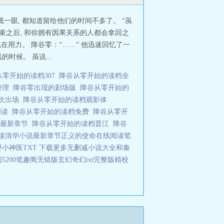
一眼, 都知道留给他们的时间不多了。 “虽
结束之后, 和你拥有因果关系的人都会拿回之
也在用力。 降谷零：“……” 他迅速回忆了一
候。 虽说...
从零开始的读档307
降谷从零开始的读档全
整理
降谷零出现的剧场版
降谷从零开始的
一次出场
降谷从零开始的读档观影体
阅读
降谷从零开始的读档免费
降谷从零开
)最新章节
降谷从零开始的读档晋江
降谷
读
清华小说最新章节
正义的使命在线阅读
笔
小神医TXT 下载
更多无删减小说大全
和秦
5200笔趣阁无错版
玄幻奇幻txt完整版精校