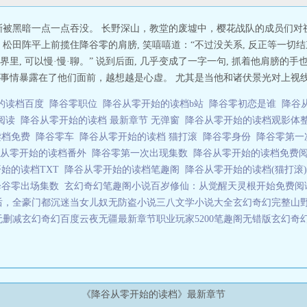
被黑暗一点一点吞没。 长野深山，教堂的废墟中，樱花战队的成员们对视
 松田阵平上前揽住降谷零的肩膀, 笑嘻嘻道：“不过没关系, 反正等一切
, 可以慢·慢·聊。” 说到后面, 几乎变成了一字一句, 抓着他肩膀的手
情暴露在了他们面前，越想越是心虚。 尤其是当他和诸伏景光对上视线的时
的读档百度
降谷零职位
降谷从零开始的读档b站
降谷零初恋是谁
降谷
费阅读
降谷从零开始的读档 最新章节 无弹窗
降谷从零开始的读档观影体
读档免费
降谷零车
降谷从零开始的读档 猫打滚
降谷零身份
降谷零第
谷从零开始的读档番外
降谷零第一次出现集数
降谷从零开始的读档免费
始的读档TXT
降谷从零开始的读档笔趣阁
降谷从零开始的读档(猫打滚
降谷零出场集数
玄幻奇幻笔趣阁小说
百岁修仙：从觉醒天灵根开始免费阅
后，全豪门都沉迷当女儿奴无防盗小说
三八文学小说大全
玄幻奇幻完整
山野
无删减
玄幻奇幻百度云
夜无疆最新章节
职业玩家5200笔趣阁无错版
玄幻奇幻
《降谷从零开始的读档》最新章节