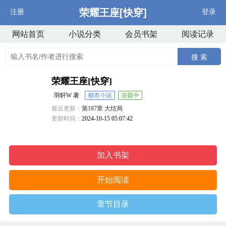
荣耀王座[快穿]
注册
登录
网站首页
小说分类
会员书架
阅读记录
搜 索
荣耀王座[快穿]
羽轩W 著
都市小说
连载中
最近更新：
第187章 大结局
更新时间：
2024-10-15 05:07:42
加入书架
开始阅读
章节目录