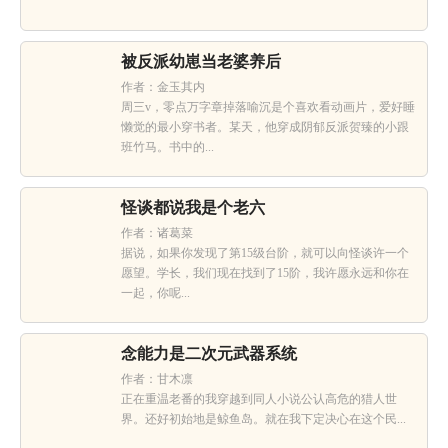
被反派幼崽当老婆养后
作者：金玉其内
周三v，零点万字章掉落喻沉是个喜欢看动画片，爱好睡
懒觉的最小穿书者。某天，他穿成阴郁反派贺臻的小跟
班竹马。书中的...
怪谈都说我是个老六
作者：诸葛菜
据说，如果你发现了第15级台阶，就可以向怪谈许一个
愿望。学长，我们现在找到了15阶，我许愿永远和你在
一起，你呢...
念能力是二次元武器系统
作者：甘木凛
正在重温老番的我穿越到同人小说公认高危的猎人世
界。还好初始地是鲸鱼岛。就在我下定决心在这个民...