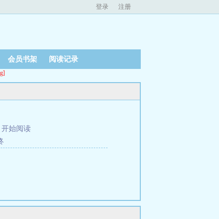
登录
注册
会员书架
阅读记录
g]
、
开始阅读
终