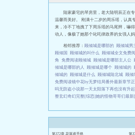
陆家豪宅的琴房里，老大陆明辰正在专
温馨而美好。 刚满十二岁的周乐瑶，认真
来，冷不丁地拽了下周乐瑶的马尾辫，嚇得她
动人，像极了她那个叱吒律政界的女强人妈
相邻推荐：
顾倾城是哪部的
顾倾城男
顾倾国
顾倾城的叫什么
顾倾城全文免费
角
免费阅读顾倾城
顾倾城是哪部主人公
倾城是哪部的人
顾倾城是哪个
顾倾城的
倾城的
顾倾城是什么
顾倾城陆北城
顾倾
免费阅读
镜中花by无梦结局番外最新章节
正
吗无防盗小说
那一天太阳落下再也没有升起.
整
玄幻奇幻完整
[综恐]她的怪物哥哥们最新
第372章 花落谁手终
第3