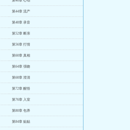
第40章 心动
第44章 流产
第48章 录音
第52章 断亲
第56章 打情
第60章 真相
第64章 强吻
第68章 澄清
第72章 醒悟
第76章 入室
第80章 包养
第84章 贴贴