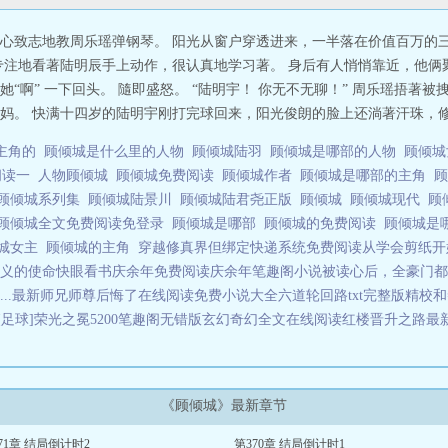
心致志地教周乐瑶弹钢琴。 阳光从窗户穿透进来，一半落在价值百万的三
专注地看著陆明辰手上动作，很认真地学习著。 身后有人悄悄靠近，他俩
“啊” 一下回头。 隨即盛怒。 “陆明宇！ 你无不无聊！” 周乐瑶捂著
妈。 快满十四岁的陆明宇刚打完球回来，阳光俊朗的脸上还淌著汗珠，修长
主角的
顾倾城是什么里的人物
顾倾城陆羽
顾倾城是哪部的人物
顾倾
阅读一
人物顾倾城
顾倾城免费阅读
顾倾城作者
顾倾城是哪部的主角
顾倾城系列集
顾倾城陆景川
顾倾城陆君尧正版
顾倾城
顾倾城现代
顾
顾倾城全文免费阅读免登录
顾倾城是哪部
顾倾城的免费阅读
顾倾城是
城女主
顾倾城的主角
穿越修真界但绑定快递系统免费阅读
从学会剪纸开
义的使命快眼看书
庆余年免费阅读
庆余年笔趣阁小说
被读心后，全豪门都
..最新
师兄师尊后悔了在线阅读免费小说大全
六道轮回路txt完整版精校
和
[足球]荣光之冕5200笔趣阁无错版
玄幻奇幻全文在线阅读
红楼晋升之路最
《顾倾城》最新章节
71章 结局倒计时2
第370章 结局倒计时1