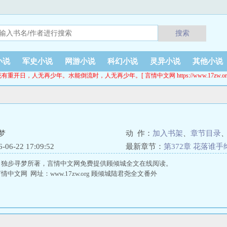
搜索
小说
军史小说
网游小说
科幻小说
灵异小说
其他小说
有重开日，人无再少年。水能倒流时，人无再少年。[ 言情中文网 https://www.17zw.or
梦
动 作：
加入书架
、
章节目录
6-22 17:09:52
最新章节：
第372章 花落谁手
：独步寻梦所著，言情中文网免费提供顾倾城全文在线阅读。
中文网 网址：www.17zw.org 顾倾城陆君尧全文番外