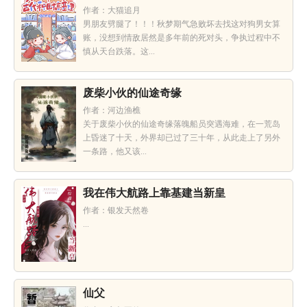
作者：大猫追月
男朋友劈腿了！！！秋梦期气急败坏去找这对狗男女算
账，没想到情敌居然是多年前的死对头，争执过程中不
慎从天台跌落。这...
废柴小伙的仙途奇缘
作者：河边渔樵
关于废柴小伙的仙途奇缘落魄船员突遇海难，在一荒岛
上昏迷了十天，外界却已过了三十年，从此走上了另外
一条路，他又该...
我在伟大航路上靠基建当新皇
作者：银发天然卷
...
仙父