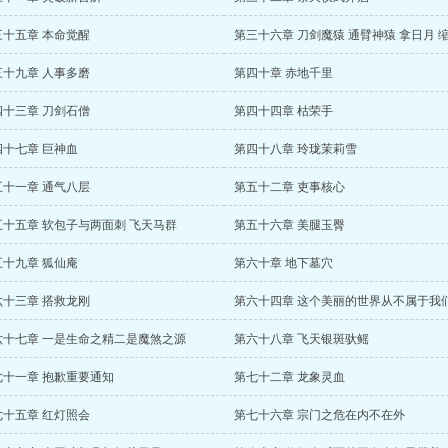
三十五章 本命觉醒
第三十六章 刀剑魔猿 通臂神猿 拿日月 
三十九章 人事多磨
第四十章 赤地千里
四十三章 刀剑石僧
第四十四章 枯荣手
四十七章 巨神血
第四十八章 玲珑茉莉雪
五十一章 通气八层
第五十二章 吏事核心
五十五章 软包子与两面刺 飞天马群
第五十六章 美腿玉臀
五十九章 狐仙庵
第六十章 地下墓穴
六十三章 搭救龙刚
六十七章 一是生命之精二是魔煞之源
第六十八章 飞天银斑驮鳐
七十一章 抱歉重要通知
第七十二章 龙象灵血
七十五章 红灯照会
第七十六章 宗门之危在内不在外