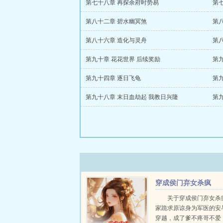
第七十八章 再探余府时势易
第
第八十二章 碧水幽冥煞
第
第八十六章 造化与灵舟
第
第九十章 花花世界 后续奖励
第
第九十四章 逐日飞龟
第
第九十八章 末日血劫起 我教日兴隆
第
穿成侯门弃女杀疯
了，全家跪求原谅
关于穿成侯门弃女杀
家跪求原谅身为军医的安
穿越，成了爹不疼哥不爱