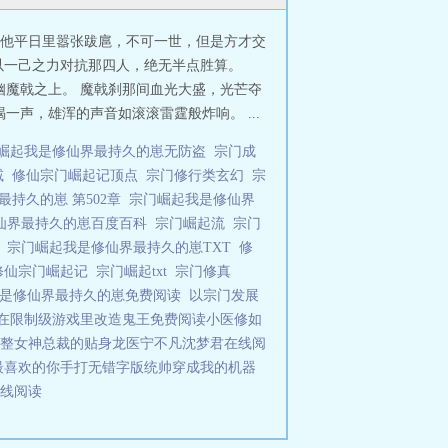
管他平日里嚣张跋扈，不可一世，但是方才交
以一己之力对抗那四人，绝无半点胜算。
幽魔戟之上。 魔戟刹那间血光大盛，光芒夺
一声，雄浑的声音如滚滚雷霆般炸响。 ...
崛起我是修仙界最持久的崽无防盗
宗门成
减
修仙宗门崛起记顶点
宗门修行类玄幻
宗
最持久的崽 第502章
宗门崛起我是修仙界
仙界最持久的崽百度百科
宗门崛起流
宗门
章
宗门崛起我是修仙界最持久的崽TXT
修
修仙宗门崛起记
宗门崛起txt
宗门修真
我是修仙界最持久的崽免费阅读
以宗门发展
在限制级游戏里改造鬼王免费阅读
小医修如
整
女神总裁的贴身龙医宁不凡沈梦君在线阅
我最喜欢的你手打无错字版
统帅穿成我的机器
线阅读