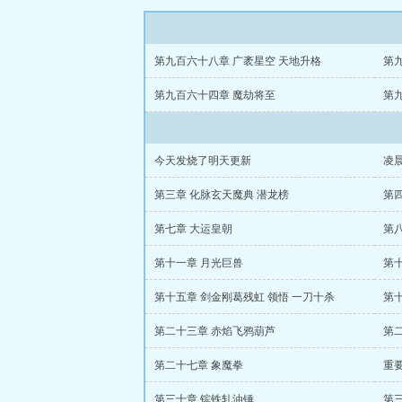
第九百六十八章 广袤星空 天地升格
第
第九百六十四章 魔劫将至
第
今天发烧了明天更新
凌
第三章 化脉玄天魔典 潜龙榜
第
第七章 大运皇朝
第
第十一章 月光巨兽
第
第十五章 剑金刚葛残虹 领悟 一刀十杀
第十
第二十三章 赤焰飞鸦葫芦
第
第二十七章 象魔拳
重
第三十章 镔铁轧油锤
第