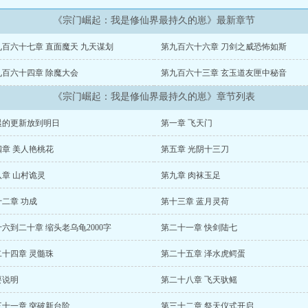
《宗门崛起：我是修仙界最持久的崽》最新章节
九百六十七章 直面魔天 九天谋划
第九百六十六章 刀剑之威恐怖如斯
九百六十四章 除魔大会
第九百六十三章 玄玉道友匣中秘音
《宗门崛起：我是修仙界最持久的崽》章节列表
晨的更新放到明日
第一章 飞天门
四章 美人艳桃花
第五章 光阴十三刀
八章 山村诡灵
第九章 肉袜玉足
十二章 功成
第十三章 蓝月灵荷
六到二十章 缩头老乌龟2000字
第二十一章 快剑陆七
二十四章 灵髓珠
第二十五章 泽水虎鳄蛋
要说明
第二十八章 飞天驮鳐
三十一章 突破新台阶
第三十二章 祭天仪式开启