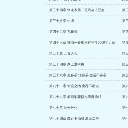
第三十四章 钢龙木第二更晚会儿还有
第
第三十八章 纠缠
第
第四十二章 孔雀骨
第
第四十六章 谁怕一蓑烟雨任平生3000字大章
第
第五十章 五毒大会
第
第五十四章 厚土垂中央
第
第五十八章 生容易 活容易 生活不容易
第
第六十二章 仙诡之物 魔吞不动城
第
第六十六章 暴雨梨花指与降魔禅杖
第
第七十章 剑光分化
第
第七十四章 魔吞不动城 邪诡二圣
第