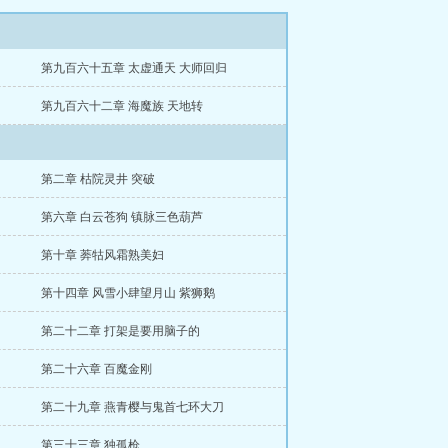
第九百六十五章 太虚通天 大师回归
第九百六十二章 海魔族 天地转
第二章 枯院灵井 突破
第六章 白云苍狗 镇脉三色葫芦
第十章 莾牯风霜熟美妇
第十四章 风雪小肆望月山 紫狮鹅
第二十二章 打架是要用脑子的
第二十六章 百魔金刚
第二十九章 燕青樱与鬼首七环大刀
第三十三章 独孤枪