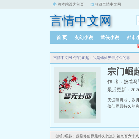
将本站设为首页
收藏言情中文网
言情中文网
首 页
玄幻小说
武侠小说
都市
花
言情中文网
>
宗门崛起：我是修仙界最持久的崽
宗门崛
作 者：披着马
最后更新：2026-0
天涯明月老，岁月
修仙界最持久的
《宗门崛起：我是修仙界最持久的崽》第九百六十八章