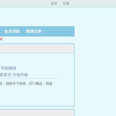
登录
注册
会员书架
阅读记录
g]
、
开始阅读
袤星空 天地升格
冠绝天下的英... 宗门崛起：我是