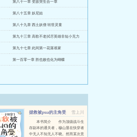
第八十一章 变故突生合一章
第八十五章 妖尼姑
第八十九章 西土妖僧 转世灵童
第九十三章 高歌不老拭尽英雄非短小无力
第九十七章 此间第一花落谁家
第一百零一章 胜也败也化为蝴蝶
拯救被pua的主角受
雪上川
[快穿]
本书简介 作为顶级战斗生
存副本的通关者，穆山显在快穿者
中无人不知无人不晓。然而某次意