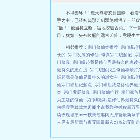
不得善终！” 魔天尊者怒目圆睁，看
手之中，已经知晓那刀剑双绝领悟了一丝虚
“撤！” 他当机立断，猛地咬破舌尖。 
目，犹如一头被唤醒的远古凶兽，竟硬生生地
相邻推荐：
宗门修仙类推荐
宗门崛起
长的
宗门发展的修仙
修真宗门崛起记
宗
门修真
宗门崛起我是修仙界最持久的崽
最持久的崽百度
宗门崛起我是修仙界最持久
崛起我是修仙界最持久的崽女主
宗门崛起
仙宗门崛起记起点
宗门崛起我是修仙界最
类
宗门发展修真
宗门修仙推荐
宗门家族
为主题的修仙
宗门崛起我是修仙界最持久
何拯救毛茸茸笔趣阁小说
我靠种树称霸万界
读
玫瑰城堡by一枝芙笔趣阁无弹窗最新章节
人男友最新章节
夜无疆最新
玄幻奇幻无防盗