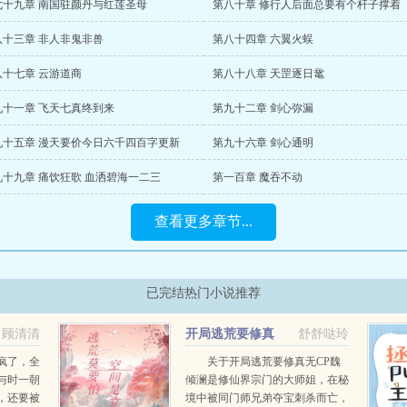
七十九章 南国驻颜丹与红莲圣母
第八十章 修行人后面总要有个杆子撑着
八十三章 非人非鬼非兽
第八十四章 六翼火蜈
八十七章 云游道商
第八十八章 天罡逐日鼋
九十一章 飞天七真终到来
第九十二章 剑心弥漏
九十五章 漫天要价今日六千四百字更新
第九十六章 剑心通明
九十九章 痛饮狂歌 血洒碧海一二三
第一百章 魔吞不动
查看更多章节...
已完结热门小说推荐
顾清清
开局逃荒要修真
舒舒哒玲
疯了，全
关于开局逃荒要修真无CP魏
与时一朝
倾澜是修仙界宗门的大师姐，在秘
，还要被
境中被同门师兄弟夺宝刺杀而亡，