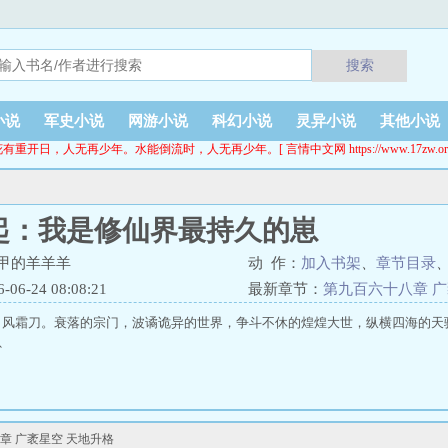
搜索
小说
军史小说
网游小说
科幻小说
灵异小说
其他小说
有重开日，人无再少年。水能倒流时，人无再少年。[ 言情中文网 https://www.17zw.or
起：我是修仙界最持久的崽
甲的羊羊羊
动 作：
加入书架
、
章节目录
6-24 08:08:21
最新章节：
第九百六十八章 广
风霜刀。衰落的宗门，波谲诡异的世界，争斗不休的煌煌大世，纵横四海的天骄，
崽
 广袤星空 天地升格