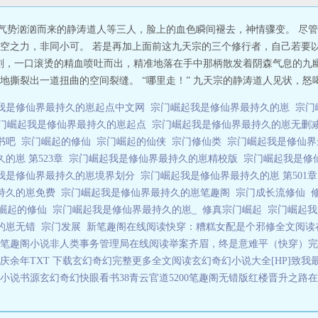
着气势汹汹而来的静涛道人等三人，脸上的血色瞬间褪去，神情骤变。 尽
空之力，非同小可。 若是再加上面前这九天宗的三个修行者，自己若要
下一刻，一口滚烫的精血喷吐而出，精准地落在手中那柄散发着阴森气息的九
撕裂出一道扭曲的空间裂缝。 “哪里走！” 九天宗的静涛道人见状，怒喝
我是修仙界最持久的崽起点中文网
宗门崛起我是修仙界最持久的崽
宗门
门崛起我是修仙界最持久的崽起点
宗门崛起我是修仙界最持久的崽无删
读书吧
宗门崛起的修仙
宗门崛起的仙侠
宗门修仙类
宗门崛起我是修仙界
的崽 第523章
宗门崛起我是修仙界最持久的崽精校版
宗门崛起我是修
我是修仙界最持久的崽境界划分
宗门崛起我是修仙界最持久的崽 第501
持久的崽免费
宗门崛起我是修仙界最持久的崽笔趣阁
宗门成长流修仙
崛起的修仙
宗门崛起我是修仙界最持久的崽_
修真宗门崛起
宗门崛起
的崽无错
宗门发展
新笔趣阁在线阅读
快穿：糟糕女配是个邪修全文阅读
笔趣阁小说
非人类事务管理局在线阅读
举案齐眉，终是意难平（快穿）完
庆余年TXT 下载
玄幻奇幻完整
更多全文阅读
玄幻奇幻小说大全
[HP]致
小说书源
玄幻奇幻快眼看书38
青云官道5200笔趣阁无错版
红楼晋升之路在