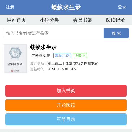
蝼蚁求生录
注册
登录
网站首页
小说分类
会员书架
阅读记录
搜 索
蝼蚁求生录
可爱拽拽 著
武侠小说
连载中
最近更新：
第三百二十九章 龙墟之内藏龙冢
更新时间：
2024-11-09 01:34:53
加入书架
开始阅读
章节目录