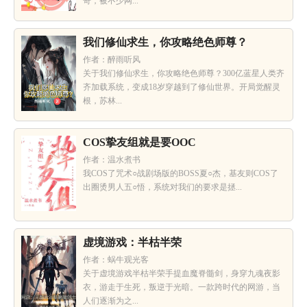
奇，被不少网...
我们修仙求生，你攻略绝色师尊？
作者：醉雨听风
关于我们修仙求生，你攻略绝色师尊？300亿蓝星人类齐
齐加载系统，变成18岁穿越到了修仙世界。开局觉醒灵
根，苏林...
COS挚友组就是要OOC
作者：温水煮书
我COS了咒术○战剧场版的BOSS夏○杰，基友则COS了
出圈烫男人五○悟，系统对我们的要求是拯...
虚境游戏：半枯半荣
作者：蜗牛观光客
关于虚境游戏半枯半荣手提血魔脊髓剑，身穿九魂夜影
衣，游走于生死，叛逆于光暗。一款跨时代的网游，当
人们逐渐为之...