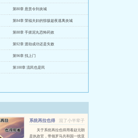
第80章 悬赏令到炎城
第84章 荣福夫妇的惊骇趁夜逃离炎城
第88章 手搓泥丸恐怖药效
第92章 渡劫成功还是失败
第96章 找上门
第100章 流民也是民
系统再拉也得
混了小半辈子
用着
关于系统再拉也得用着赵元朗
是执政官，带领罗马共和国一统亚