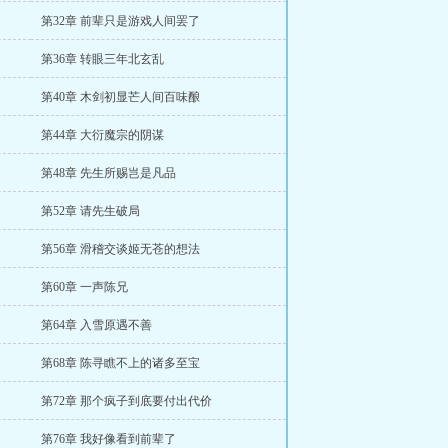
第32章 前辈只是游戏人间罢了
第36章 转眼三年北玄乱
第40章 木剑初显芒人间百味酿
第44章 大衍魔宗的阴谋
第48章 先生所赐岂是凡品
第52章 请先生破局
第56章 滑稽交谈姬无苍的想法
第60章 一声陈兄
第64章 入雪原遇不善
第68章 陈寻瞧不上的诸多至宝
第72章 那个疯子到底要付出代价
第76章 我好像看到前辈了