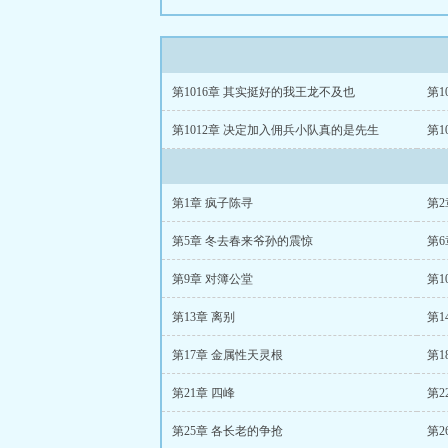
第1016章 其实挺好的我王龙不及也
第1
第1012章 决定加入佣兵小队真的是先生
第1
第1章 疯子陈寻
第2
第5章 冬去春来爷孙的震惊
第6
第9章 对簿公堂
第1
第13章 离别
第
第17章 金属性天灵根
第1
第21章 四峰
第2
第25章 各长老的争抢
第2