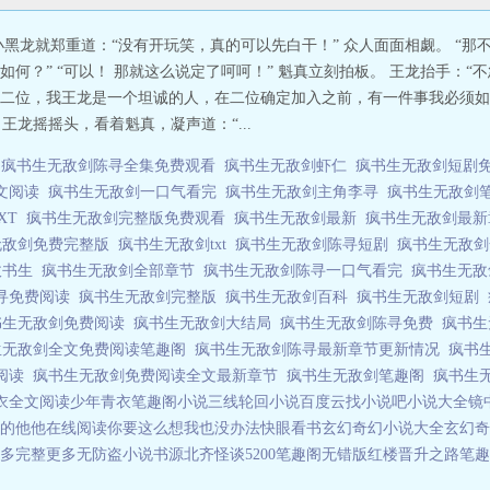
黑龙就郑重道：“没有开玩笑，真的可以先白干！” 众人面面相觑。 “那不
何？” “可以！ 那就这么说定了呵呵！” 魁真立刻拍板。 王龙抬手：“
：“二位，我王龙是一个坦诚的人，在二位确定加入之前，有一件事我必须如
王龙摇摇头，看着魁真，凝声道：“...
3
疯书生无敌剑陈寻全集免费观看
疯书生无敌剑虾仁
疯书生无敌剑短剧
全文阅读
疯书生无敌剑一口气看完
疯书生无敌剑主角李寻
疯书生无敌剑
XT
疯书生无敌剑完整版免费观看
疯书生无敌剑最新
疯书生无敌剑最
无敌剑免费完整版
疯书生无敌剑txt
疯书生无敌剑陈寻短剧
疯书生无敌
敌书生
疯书生无敌剑全部章节
疯书生无敌剑陈寻一口气看完
疯书生无敌
寻免费阅读
疯书生无敌剑完整版
疯书生无敌剑百科
疯书生无敌剑短剧
书生无敌剑免费阅读
疯书生无敌剑大结局
疯书生无敌剑陈寻免费
疯书
生无敌剑全文免费阅读笔趣阁
疯书生无敌剑陈寻最新章节更新情况
疯书
文阅读
疯书生无敌剑免费阅读全文最新章节
疯书生无敌剑笔趣阁
疯书生
衣全文阅读
少年青衣笔趣阁小说
三线轮回小说百度云
找小说吧小说大全
镜
的他他在线阅读
你要这么想我也没办法快眼看书
玄幻奇幻小说大全
玄幻奇
多完整
更多无防盗小说书源
北齐怪谈5200笔趣阁无错版
红楼晋升之路笔趣