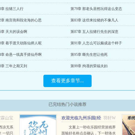
8章 拉猪三人行
第79章 那老头居然玩得这么变态
82章 南宫尧和段沧海的心思
第83章 这些来拉猪的不像凡人
6章 天大的误会啊
第87章 五人拉猪行先生的深意
90章 着手渡天劫陈仙师人呢
第91章 人怎么可以癫成这个样子
94章 命悬一线真手搓仙丹啊
第95章 嘶先生想让他死
8章 三年之期又到
第99章 拘谨的荣福夫妇
查看更多章节...
已完结热门小说推荐
霂霖山宝
欢迎光临九州乐园[经
羽轩W
营]
西凉无系
文案上一秒在乐园经营游戏界
！一切只
面输好名称点击确认，下一秒洛水