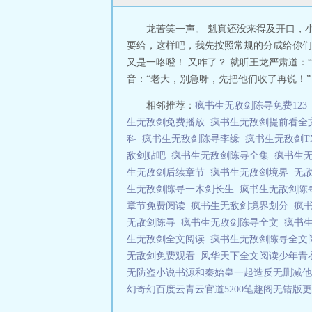
龙苦笑一声。 魁真还没来得及开口，小
要给，这样吧，我先按照常规的分成给你们如
又是一咯噔！ 又咋了？ 就听王龙严肃道
音：“老大，别急呀，先把他们收了再说！” 
相邻推荐：
疯书生无敌剑陈寻免费12
生无敌剑免费播放
疯书生无敌剑提前看
科
疯书生无敌剑陈寻李缘
疯书生无敌剑T
敌剑贴吧
疯书生无敌剑陈寻全集
疯书生
生无敌剑后续章节
疯书生无敌剑境界
无
生无敌剑陈寻一木剑长生
疯书生无敌剑陈
章节免费阅读
疯书生无敌剑境界划分
疯
无敌剑陈寻
疯书生无敌剑陈寻全文
疯书
生无敌剑全文阅读
疯书生无敌剑陈寻全
无敌剑免费观看
风华天下全文阅读
少年青
无防盗小说书源
和秦始皇一起造反无删减
他
幻奇幻百度云
青云官道5200笔趣阁无错版
更