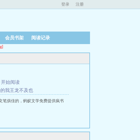
登录
注册
会员书架
阅读记录
g]
、
开始阅读
挺好的我王龙不及也
文笔俱佳的，蚂蚁文学免费提供疯书