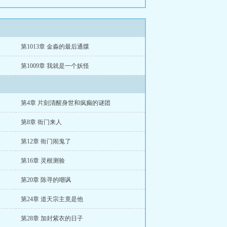
第1013章 金淼的最后通牒
第1009章 我就是一个妖怪
第4章 片刻清醒身世和疯癫的谜团
第8章 衙门来人
第12章 衙门闹鬼了
第16章 灵根测验
第20章 陈寻的嘲讽
第24章 道天宗主竟是他
第28章 加封紫衣的日子